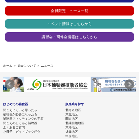
会員限定ニュース一覧
イベント情報はこちらから
講習会・研修会情報はこちらから
ホーム
＞
協会について
＞ ニュース
はじめての補聴器
販売店を探す
聞こえにくいと思ったら
北海道地区
補聴器が必要になったら
東北地区
補聴器フィッティングの手順
関東地区
聞こえのしくみと補聴器
北陸信越地区
よくあるご質問
東海地区
小冊子・ガイドブック紹介
近畿地区
中国地区