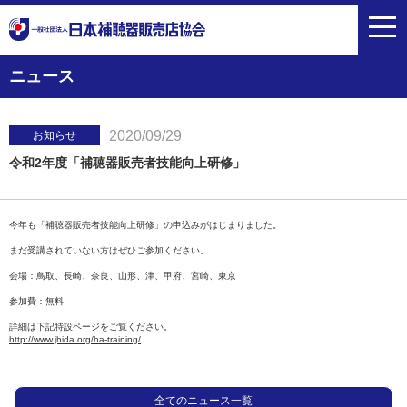
toggl
navig
ニュース
2020/09/29
お知らせ
令和2年度「補聴器販売者技能向上研修」
今年も「補聴器販売者技能向上研修」の申込みがはじまりました。
まだ受講されていない方はぜひご参加ください。
会場：鳥取、長崎、奈良、山形、津、甲府、宮崎、東京
参加費：無料
詳細は下記特設ページをご覧ください。
http://www.jhida.org/ha-training/
全てのニュース一覧