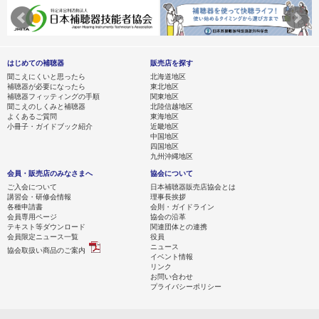
はじめての補聴器
販売店を探す
聞こえにくいと思ったら
北海道地区
補聴器が必要になったら
東北地区
補聴器フィッティングの手順
関東地区
聞こえのしくみと補聴器
北陸信越地区
よくあるご質問
東海地区
小冊子・ガイドブック紹介
近畿地区
中国地区
四国地区
九州沖縄地区
会員・販売店のみなさまへ
協会について
ご入会について
日本補聴器販売店協会とは
講習会・研修会情報
理事長挨拶
各種申請書
会則・ガイドライン
会員専用ページ
協会の沿革
テキスト等ダウンロード
関連団体との連携
会員限定ニュース一覧
役員
ニュース
協会取扱い商品のご案内
イベント情報
リンク
お問い合わせ
プライバシーポリシー