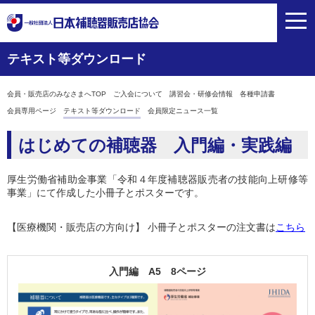
toggl
navig
テキスト等ダウンロード
会員・販売店のみなさまへTOP
ご入会について
講習会・研修会情報
各種申請書
会員専用ページ
テキスト等ダウンロード
会員限定ニュース一覧
はじめての補聴器 入門編・実践編
厚生労働省補助金事業「令和４年度補聴器販売者の技能向上研修等
事業」にて作成した小冊子とポスターです。
【医療機関・販売店の方向け】 小冊子とポスターの注文書は
こちら
入門編 A5 8ページ