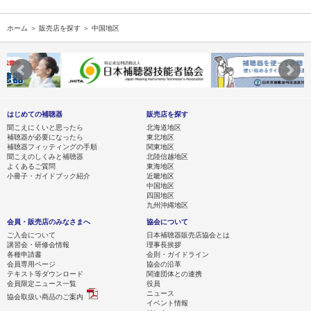
ホーム
＞
販売店を探す
＞ 中国地区
はじめての補聴器
販売店を探す
聞こえにくいと思ったら
北海道地区
補聴器が必要になったら
東北地区
補聴器フィッティングの手順
関東地区
聞こえのしくみと補聴器
北陸信越地区
よくあるご質問
東海地区
小冊子・ガイドブック紹介
近畿地区
中国地区
四国地区
九州沖縄地区
会員・販売店のみなさまへ
協会について
ご入会について
日本補聴器販売店協会とは
講習会・研修会情報
理事長挨拶
各種申請書
会則・ガイドライン
会員専用ページ
協会の沿革
テキスト等ダウンロード
関連団体との連携
会員限定ニュース一覧
役員
ニュース
協会取扱い商品のご案内
イベント情報