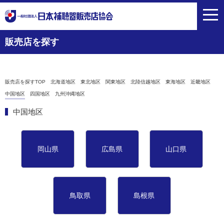
toggl
navig
販売店を探す
販売店を探すTOP
北海道地区
東北地区
関東地区
北陸信越地区
東海地区
近畿地区
中国地区
四国地区
九州沖縄地区
中国地区
岡山県
広島県
山口県
鳥取県
島根県