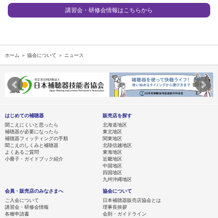
講習会・研修会情報はこちらから
ホーム
＞
協会について
＞ ニュース
はじめての補聴器
販売店を探す
聞こえにくいと思ったら
北海道地区
補聴器が必要になったら
東北地区
補聴器フィッティングの手順
関東地区
聞こえのしくみと補聴器
北陸信越地区
よくあるご質問
東海地区
小冊子・ガイドブック紹介
近畿地区
中国地区
四国地区
九州沖縄地区
会員・販売店のみなさまへ
協会について
ご入会について
日本補聴器販売店協会とは
講習会・研修会情報
理事長挨拶
各種申請書
会則・ガイドライン