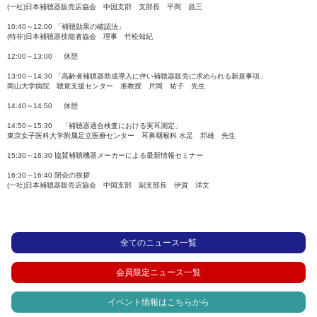
(一社)日本補聴器販売店協会 中国支部 支部長 平岡 昌三
10:40～12:00 「補聴効果の確認法」
(特非)日本補聴器技能者協会 理事 竹松知紀
12:00～13:00 休憩
13:00～14:30 「高齢者補聴器助成導入に伴い補聴器販売に求められる新規事項」
岡山大学病院 聴覚支援センター 准教授 片岡 祐子 先生
14:40～14:50 休憩
14:50～15:30 「補聴器適合検査における実耳測定」
東京女子医科大学附属足立医療センター 耳鼻咽喉科 水足 邦雄 先生
15:30～16:30 協賛補聴機器メーカーによる最新情報セミナー
16:30～16:40 閉会の挨拶
(一社)日本補聴器販売店協会 中国支部 副支部長 伊賀 洋文
全てのニュース一覧
会員限定ニュース一覧
イベント情報はこちらから