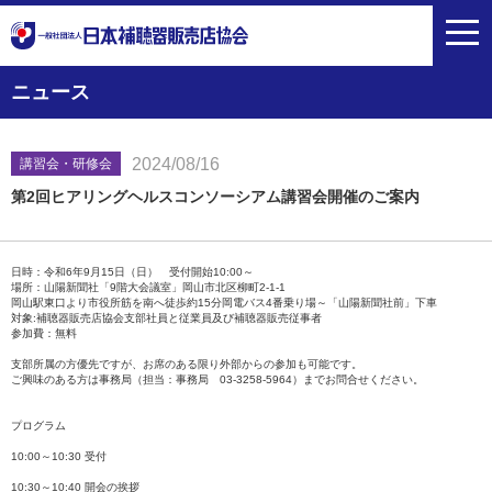
toggl
navig
ニュース
2024/08/16
講習会・研修会
第2回ヒアリングヘルスコンソーシアム講習会開催のご案内
日時：令和6年9月15日（日） 受付開始10:00～
場所：山陽新聞社「9階大会議室」岡山市北区柳町2-1-1
岡山駅東口より市役所筋を南へ徒歩約15分岡電バス4番乗り場～「山陽新聞社前」下車
対象:補聴器販売店協会支部社員と従業員及び補聴器販売従事者
参加費：無料
支部所属の方優先ですが、お席のある限り外部からの参加も可能です。
ご興味のある方は事務局（担当：事務局 03-3258-5964）までお問合せください。
プログラム
10:00～10:30 受付
10:30～10:40 開会の挨拶