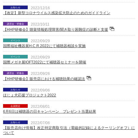
お知らせ
2022/12/16
【改定】新型コロナウイルス感染拡大防止のためのガイドライン
講習会・研修会
2022/10/11
【HHP研修会】聴覚情報処理障害/聞き取り困難症の診断と支援
イベント
2022/09/29
国際福祉機器展H.C.R.2022にて補聴器相談を実施
イベント
2022/09/29
国際メガネ展IOFT2022にて補聴器セミナーを開催
講習会・研修会
2022/09/26
【HHP研修会】販売店における補聴効果の確認法
お知らせ
2022/09/06
ほじょ犬応援プロジェクト2022
会員限定
2022/08/01
6月6日は補聴器の日キャンペーン プレゼント当選結果
お知らせ
2022/07/06
【販売店向け情報】改正特定商取引法（電磁的記録によるクーリングオフ）に
ついて