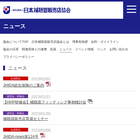
toggl
navig
ニュース
協会についてTOP
日本補聴器販売店協会とは
理事長挨拶
会則・ガイドライン
協会の沿革
関連団体との連携
役員
ニュース
イベント情報
リンク
お問い合わせ
プライバシーポリシー
ニュース
会員限定
2023/02/02
JHIDA総合保険のご案内
講習会・研修会
2023/01/31
【HHP研修会】補聴器フィッティング事例検討会
講習会・研修会
2023/01/30
補聴器販売店育成セミナー
会員限定
2023/01/06
JHIDA-news第124号