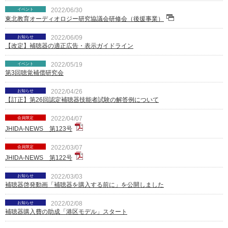
イベント
2022/06/30
東北教育オーディオロジー研究協議会研修会（後援事業）
お知らせ
2022/06/09
【改定】補聴器の適正広告・表示ガイドライン
イベント
2022/05/19
第3回聴覚補償研究会
お知らせ
2022/04/26
【訂正】第26回認定補聴器技能者試験の解答例について
会員限定
2022/04/07
JHIDA-NEWS 第123号
会員限定
2022/03/07
JHIDA-NEWS 第122号
お知らせ
2022/03/03
補聴器啓発動画「補聴器を購入する前に」を公開しました
お知らせ
2022/02/08
補聴器購入費の助成「港区モデル」スタート