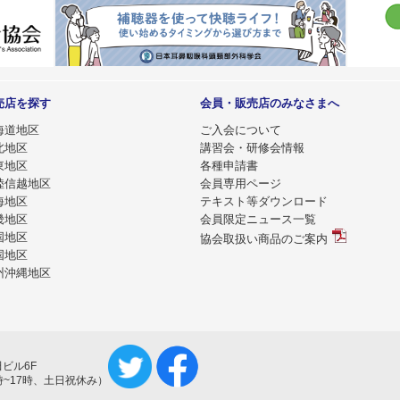
売店を探す
会員・販売店のみなさまへ
海道地区
ご入会について
北地区
講習会・研修会情報
東地区
各種申請書
陸信越地区
会員専用ページ
海地区
テキスト等ダウンロード
畿地区
会員限定ニュース一覧
国地区
協会取扱い商品のご案内
国地区
州沖縄地区
田ビル6F
平日：9時~17時、土日祝休み）