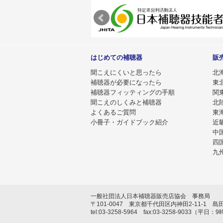
はじめての補聴器
販
聞こえにくいと思ったら
北
補聴器が必要になったら
東
補聴器フィッティングの手順
関
聞こえのしくみと補聴器
北
よくあるご質問
東
小冊子・ガイドブック紹介
近
中
四
九
一般社団法人日本補聴器販売店協会 事務局
〒101-0047 東京都千代田区内神田2-11-1 島
tel:03-3258-5964 fax:03-3258-9033（