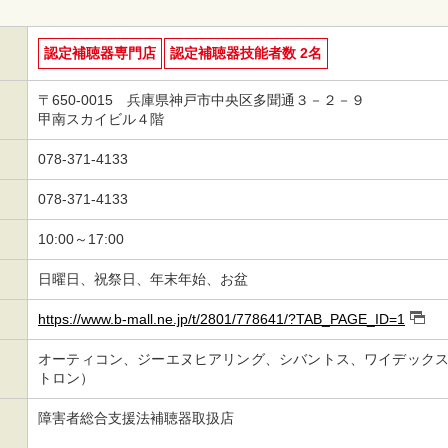
認定補聴器専門店
認定補聴器技能者数 2名
〒650-0015 兵庫県神戸市中央区多聞通３－２－９
甲南スカイビル４階
078-371-4133
078-371-4133
10:00～17:00
日曜日、祝祭日、年末年始、お盆
https://www.b-mall.ne.jp/t/2801/778641/?TAB_PAGE_ID=1
オーティコン、ジーエヌヒアリング、シバントス、ワイデックス
トロン）
障害者総合支援法補聴器取扱店