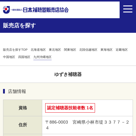
toggl
navig
販売店を探す
販売店を探すTOP
北海道地区
東北地区
関東地区
北陸信越地区
東海地区
近畿地区
中国地区
四国地区
九州沖縄地区
ゆずき補聴器
店舗情報
資格
認定補聴器技能者数 1名
〒886-0003 宮崎県小林市堤３３７７－２
住所
４