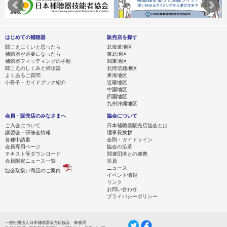
はじめての補聴器
販売店を探す
聞こえにくいと思ったら
北海道地区
補聴器が必要になったら
東北地区
補聴器フィッティングの手順
関東地区
聞こえのしくみと補聴器
北陸信越地区
よくあるご質問
東海地区
小冊子・ガイドブック紹介
近畿地区
中国地区
四国地区
九州沖縄地区
会員・販売店のみなさまへ
協会について
ご入会について
日本補聴器販売店協会とは
講習会・研修会情報
理事長挨拶
各種申請書
会則・ガイドライン
会員専用ページ
協会の沿革
テキスト等ダウンロード
関連団体との連携
会員限定ニュース一覧
役員
ニュース
協会取扱い商品のご案内
イベント情報
リンク
お問い合わせ
プライバシーポリシー
一般社団法人日本補聴器販売店協会 事務局