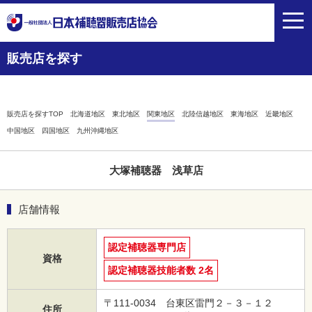
toggl
navig
販売店を探す
販売店を探すTOP
北海道地区
東北地区
関東地区
北陸信越地区
東海地区
近畿地区
中国地区
四国地区
九州沖縄地区
大塚補聴器 浅草店
店舗情報
認定補聴器専門店
資格
認定補聴器技能者数 2名
〒111-0034 台東区雷門２－３－１２
住所