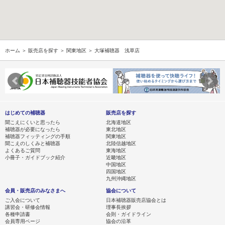
ホーム
＞
販売店を探す
＞
関東地区
＞ 大塚補聴器 浅草店
はじめての補聴器
販売店を探す
聞こえにくいと思ったら
北海道地区
補聴器が必要になったら
東北地区
補聴器フィッティングの手順
関東地区
聞こえのしくみと補聴器
北陸信越地区
よくあるご質問
東海地区
小冊子・ガイドブック紹介
近畿地区
中国地区
四国地区
九州沖縄地区
会員・販売店のみなさまへ
協会について
ご入会について
日本補聴器販売店協会とは
講習会・研修会情報
理事長挨拶
各種申請書
会則・ガイドライン
会員専用ページ
協会の沿革