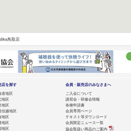
dika鳥取店
売店を探す
会員・販売店のみなさまへ
海道地区
ご入会について
北地区
講習会・研修会情報
東地区
各種申請書
陸信越地区
会員専用ページ
海地区
テキスト等ダウンロード
畿地区
会員限定ニュース一覧
国地区
協会取扱い商品のご案内