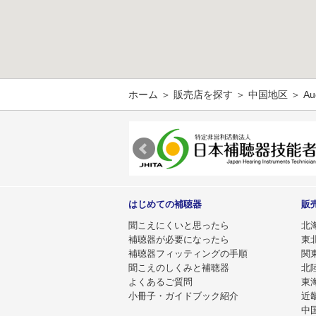
ホーム
＞
販売店を探す
＞
中国地区
＞ Au
はじめての補聴器
販
聞こえにくいと思ったら
北
補聴器が必要になったら
東
補聴器フィッティングの手順
関
聞こえのしくみと補聴器
北
よくあるご質問
東
小冊子・ガイドブック紹介
近
中