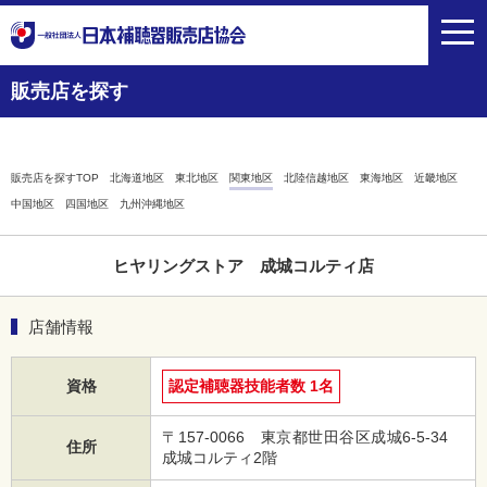
toggl
navig
販売店を探す
販売店を探すTOP
北海道地区
東北地区
関東地区
北陸信越地区
東海地区
近畿地区
中国地区
四国地区
九州沖縄地区
ヒヤリングストア 成城コルティ店
店舗情報
資格
認定補聴器技能者数 1名
〒157-0066 東京都世田谷区成城6-5-34
住所
成城コルティ2階