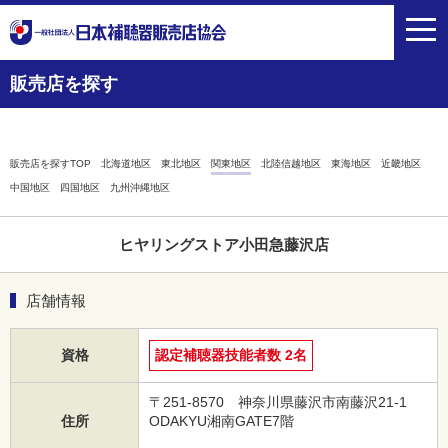
toggl
navig
販売店を探す
販売店を探すTOP
北海道地区
東北地区
関東地区
北陸信越地区
東海地区
近畿地区
中国地区
四国地区
九州沖縄地区
ヒヤリングストア小田急藤沢店
店舗情報
資格
認定補聴器技能者数 2名
〒251-8570 神奈川県藤沢市南藤沢21-1
住所
ODAKYU湘南GATE7階