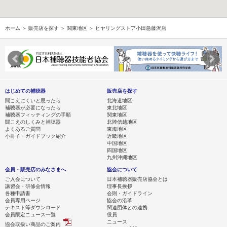
ホーム
＞
販売店を探す
＞
関東地区
＞ ヒヤリングストア小田急藤沢店
はじめての補聴器
販売店を探す
聞こえにくいと思ったら
北海道地区
補聴器が必要になったら
東北地区
補聴器フィッティングの手順
関東地区
聞こえのしくみと補聴器
北陸信越地区
よくあるご質問
東海地区
小冊子・ガイドブック紹介
近畿地区
中国地区
四国地区
九州沖縄地区
会員・販売店のみなさまへ
協会について
ご入会について
日本補聴器販売店協会とは
講習会・研修会情報
理事長挨拶
各種申請書
会則・ガイドライン
会員専用ページ
協会の沿革
テキスト等ダウンロード
関連団体との連携
会員限定ニュース一覧
役員
ニュース
協会取扱い商品のご案内