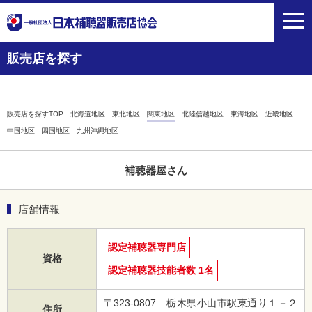
toggl
navig
販売店を探す
販売店を探すTOP
北海道地区
東北地区
関東地区
北陸信越地区
東海地区
近畿地区
中国地区
四国地区
九州沖縄地区
補聴器屋さん
店舗情報
認定補聴器専門店
資格
認定補聴器技能者数 1名
〒323-0807 栃木県小山市駅東通り１－２
住所