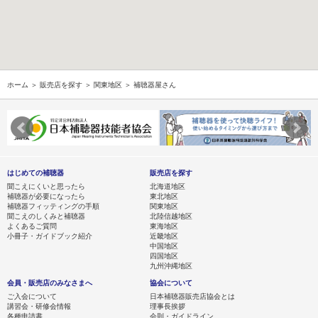
ホーム
＞
販売店を探す
＞
関東地区
＞ 補聴器屋さん
はじめての補聴器
販売店を探す
聞こえにくいと思ったら
北海道地区
補聴器が必要になったら
東北地区
補聴器フィッティングの手順
関東地区
聞こえのしくみと補聴器
北陸信越地区
よくあるご質問
東海地区
小冊子・ガイドブック紹介
近畿地区
中国地区
四国地区
九州沖縄地区
会員・販売店のみなさまへ
協会について
ご入会について
日本補聴器販売店協会とは
講習会・研修会情報
理事長挨拶
各種申請書
会則・ガイドライン