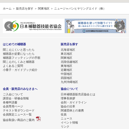
ホーム
＞
販売店を探す
＞
関東地区
＞ ニュージャパンヒヤリングエイド（株）
はじめての補聴器
販売店を探す
聞こえにくいと思ったら
北海道地区
補聴器が必要になったら
東北地区
補聴器フィッティングの手順
関東地区
聞こえのしくみと補聴器
北陸信越地区
よくあるご質問
東海地区
小冊子・ガイドブック紹介
近畿地区
中国地区
四国地区
九州沖縄地区
会員・販売店のみなさまへ
協会について
ご入会について
日本補聴器販売店協会とは
講習会・研修会情報
理事長挨拶
各種申請書
会則・ガイドライン
会員専用ページ
協会の沿革
テキスト等ダウンロード
関連団体との連携
会員限定ニュース一覧
役員
ニュース
協会取扱い商品のご案内
イベント情報
リンク