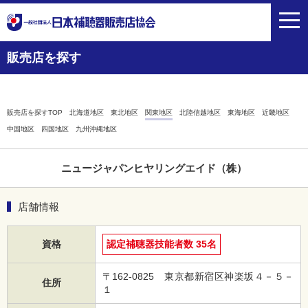
toggl
navig
販売店を探す
販売店を探すTOP
北海道地区
東北地区
関東地区
北陸信越地区
東海地区
近畿地区
中国地区
四国地区
九州沖縄地区
ニュージャパンヒヤリングエイド（株）
店舗情報
資格
認定補聴器技能者数 35名
〒162-0825 東京都新宿区神楽坂４－５－
住所
１