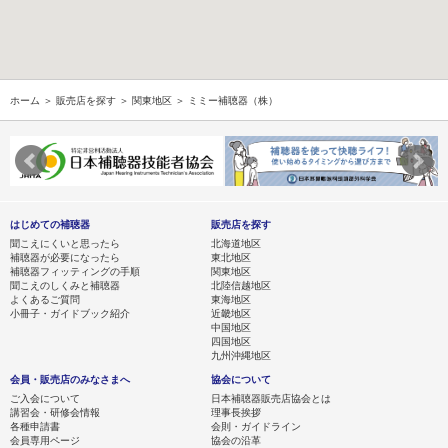
ホーム
＞
販売店を探す
＞
関東地区
＞ ミミー補聴器（株）
はじめての補聴器
販売店を探す
聞こえにくいと思ったら
北海道地区
補聴器が必要になったら
東北地区
補聴器フィッティングの手順
関東地区
聞こえのしくみと補聴器
北陸信越地区
よくあるご質問
東海地区
小冊子・ガイドブック紹介
近畿地区
中国地区
四国地区
九州沖縄地区
会員・販売店のみなさまへ
協会について
ご入会について
日本補聴器販売店協会とは
講習会・研修会情報
理事長挨拶
各種申請書
会則・ガイドライン
会員専用ページ
協会の沿革