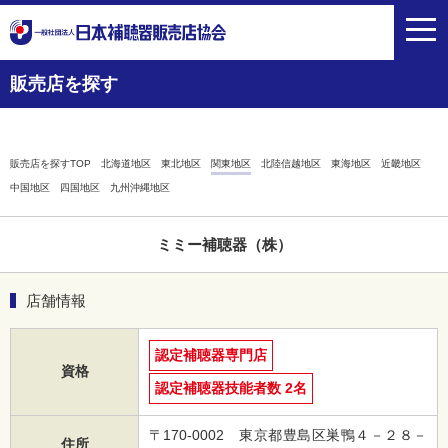
toggl
navig
販売店を探す
販売店を探すTOP
北海道地区
東北地区
関東地区
北陸信越地区
東海地区
近畿地区
中国地区
四国地区
九州沖縄地区
ミミー補聴器（株）
店舗情報
認定補聴器専門店
資格
認定補聴器技能者数 2名
〒170-0002 東京都豊島区巣鴨４－２８－
住所