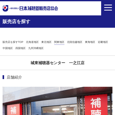
toggl
navig
販売店を探す
販売店を探すTOP
北海道地区
東北地区
関東地区
北陸信越地区
東海地区
近畿地区
中国地区
四国地区
九州沖縄地区
城東補聴器センター 一之江店
店舗紹介