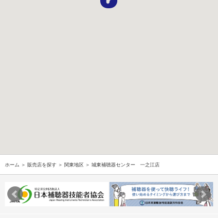
ホーム
＞
販売店を探す
＞
関東地区
＞ 城東補聴器センター 一之江店