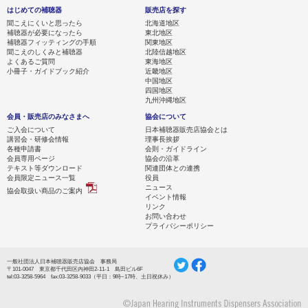
はじめての補聴器
販売店を探す
聞こえにくいと思ったら
北海道地区
補聴器が必要になったら
東北地区
補聴器フィッティングの手順
関東地区
聞こえのしくみと補聴器
北陸信越地区
よくあるご質問
東海地区
小冊子・ガイドブック紹介
近畿地区
中国地区
四国地区
九州沖縄地区
会員・販売店のみなさまへ
協会について
ご入会について
日本補聴器販売店協会とは
講習会・研修会情報
理事長挨拶
各種申請書
会則・ガイドライン
会員専用ページ
協会の沿革
テキスト等ダウンロード
関連団体との連携
会員限定ニュース一覧
役員
ニュース
協会取扱い商品のご案内
イベント情報
リンク
お問い合わせ
プライバシーポリシー
一般社団法人日本補聴器販売店協会 事務局
〒101-0047 東京都千代田区内神田2-11-1 島田ビル6F
tel:03-3258-5964 fax:03-3258-9033（平日：9時~17時、土日祝休み）