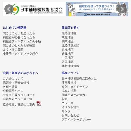
はじめての補聴器
販売店を探す
聞こえにくいと思ったら
北海道地区
補聴器が必要になったら
東北地区
補聴器フィッティングの手順
関東地区
聞こえのしくみと補聴器
北陸信越地区
よくあるご質問
東海地区
小冊子・ガイドブック紹介
近畿地区
中国地区
四国地区
九州沖縄地区
会員・販売店のみなさまへ
協会について
ご入会について
日本補聴器販売店協会とは
講習会・研修会情報
理事長挨拶
各種申請書
会則・ガイドライン
会員専用ページ
協会の沿革
テキスト等ダウンロード
関連団体との連携
会員限定ニュース一覧
役員
ニュース
協会取扱い商品のご案内
イベント情報
リンク
お問い合わせ
プライバシーポリシー