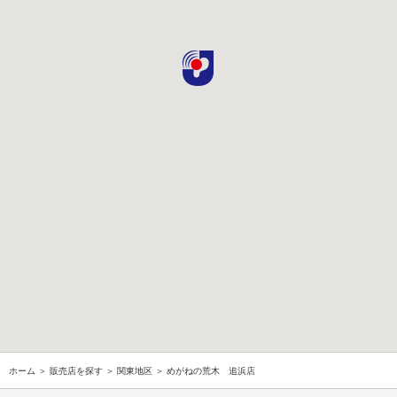
ホーム
＞
販売店を探す
＞
関東地区
＞ めがねの荒木 追浜店