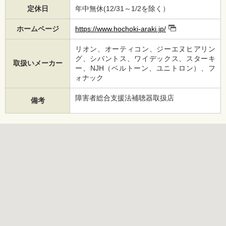
定休日
年中無休(12/31～1/2を除く）
ホームページ
https://www.hochoki-araki.jp/
リオン、オーティコン、ジーエヌヒアリン
グ、シバントス、ワイデックス、スターキ
取扱いメーカー
ー、NJH（ベルトーン、ユニトロン）、フ
ォナック
障害者総合支援法補聴器取扱店
備考