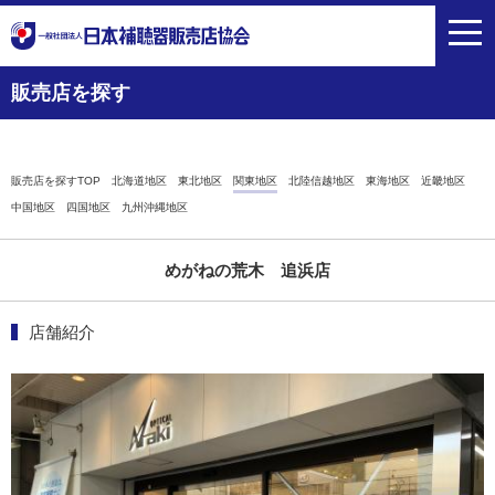
toggl
navig
販売店を探す
販売店を探すTOP
北海道地区
東北地区
関東地区
北陸信越地区
東海地区
近畿地区
中国地区
四国地区
九州沖縄地区
めがねの荒木 追浜店
店舗紹介