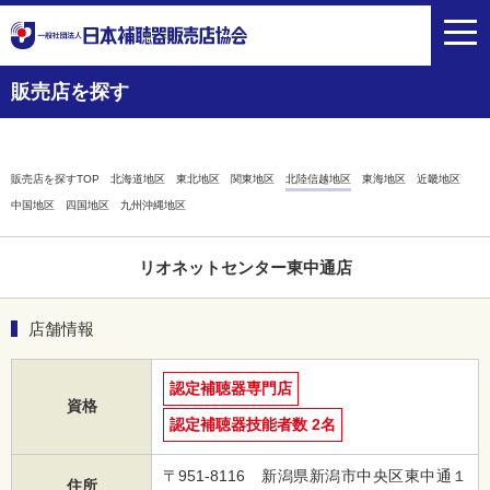
toggl
navig
販売店を探す
販売店を探すTOP
北海道地区
東北地区
関東地区
北陸信越地区
東海地区
近畿地区
中国地区
四国地区
九州沖縄地区
リオネットセンター東中通店
店舗情報
認定補聴器専門店
資格
認定補聴器技能者数 2名
〒951-8116 新潟県新潟市中央区東中通１
住所