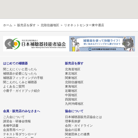
ホーム
＞
販売店を探す
＞
北陸信越地区
＞ リオネットセンター東中通店
はじめての補聴器
販売店を探す
聞こえにくいと思ったら
北海道地区
補聴器が必要になったら
東北地区
補聴器フィッティングの手順
関東地区
聞こえのしくみと補聴器
北陸信越地区
よくあるご質問
東海地区
小冊子・ガイドブック紹介
近畿地区
中国地区
四国地区
九州沖縄地区
会員・販売店のみなさまへ
協会について
ご入会について
日本補聴器販売店協会とは
講習会・研修会情報
理事長挨拶
各種申請書
会則・ガイドライン
会員専用ページ
協会の沿革
テキスト等ダウンロード
関連団体との連携