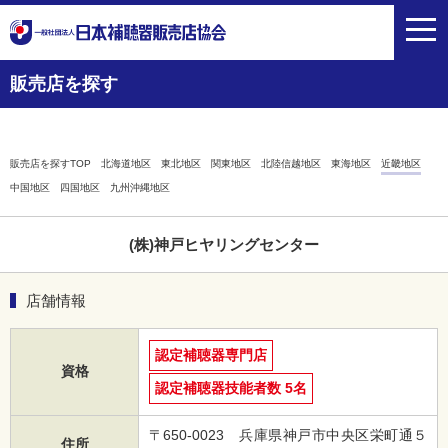
toggl
navig
販売店を探す
販売店を探すTOP
北海道地区
東北地区
関東地区
北陸信越地区
東海地区
近畿地区
中国地区
四国地区
九州沖縄地区
(株)神戸ヒヤリングセンター
店舗情報
認定補聴器専門店
資格
認定補聴器技能者数 5名
〒650-0023 兵庫県神戸市中央区栄町通５
住所