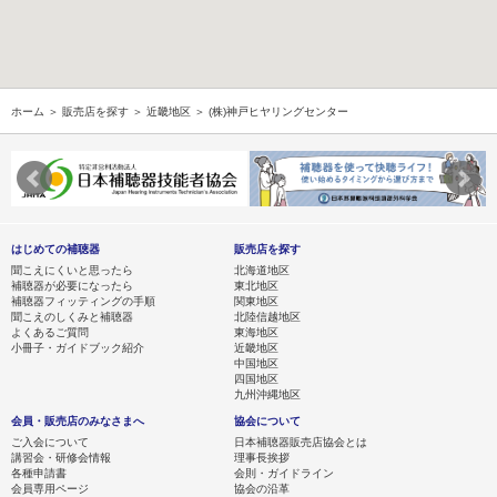
ホーム
＞
販売店を探す
＞
近畿地区
＞ (株)神戸ヒヤリングセンター
はじめての補聴器
販売店を探す
聞こえにくいと思ったら
北海道地区
補聴器が必要になったら
東北地区
補聴器フィッティングの手順
関東地区
聞こえのしくみと補聴器
北陸信越地区
よくあるご質問
東海地区
小冊子・ガイドブック紹介
近畿地区
中国地区
四国地区
九州沖縄地区
会員・販売店のみなさまへ
協会について
ご入会について
日本補聴器販売店協会とは
講習会・研修会情報
理事長挨拶
各種申請書
会則・ガイドライン
会員専用ページ
協会の沿革