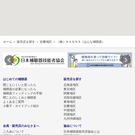
ホーム
＞
販売店を探す
＞
近畿地区
＞ （株）ＨＡＮＮＡ（はんな補聴器）
はじめての補聴器
販売店を探す
聞こえにくいと思ったら
北海道地区
補聴器が必要になったら
東北地区
補聴器フィッティングの手順
関東地区
聞こえのしくみと補聴器
北陸信越地区
よくあるご質問
東海地区
小冊子・ガイドブック紹介
近畿地区
中国地区
四国地区
九州沖縄地区
会員・販売店のみなさまへ
協会について
ご入会について
日本補聴器販売店協会とは