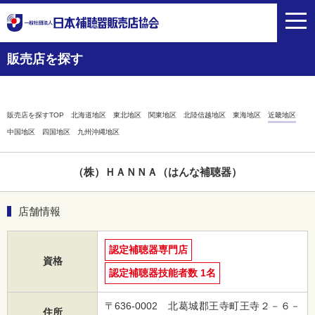
toggl
navig
販売店を探す
販売店を探すTOP
北海道地区
東北地区
関東地区
北陸信越地区
東海地区
近畿地区
中国地区
四国地区
九州沖縄地区
（株）ＨＡＮＮＡ（はんな補聴器）
店舗情報
認定補聴器専門店
資格
認定補聴器技能者数 1名
〒636-0002 北葛城郡王寺町王寺２－６－
住所