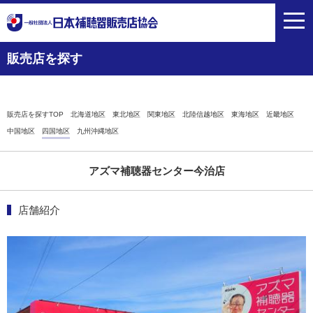
toggl
navig
販売店を探す
販売店を探すTOP
北海道地区
東北地区
関東地区
北陸信越地区
東海地区
近畿地区
中国地区
四国地区
九州沖縄地区
アズマ補聴器センター今治店
店舗紹介