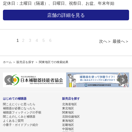
定休日：土曜日（隔週）、日曜日、祝祭日、お盆、年末年始
店舗の詳細を見る
1
2
3
4
5
6
次へ＞
最後へ＞
ホーム
＞
販売店を探す
＞ 関東地区での検索結果
はじめての補聴器
販売店を探す
聞こえにくいと思ったら
北海道地区
補聴器が必要になったら
東北地区
補聴器フィッティングの手順
関東地区
聞こえのしくみと補聴器
北陸信越地区
よくあるご質問
東海地区
小冊子・ガイドブック紹介
近畿地区
中国地区