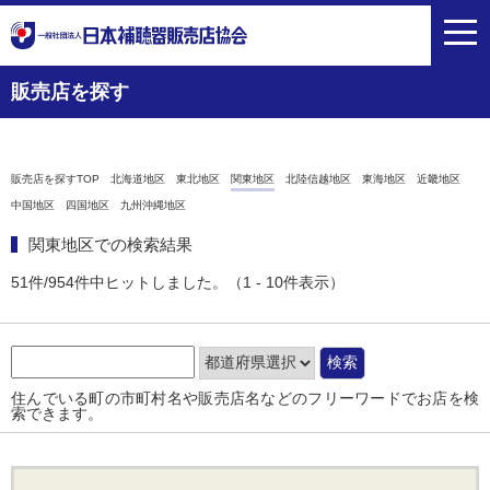
toggl
navig
販売店を探す
販売店を探すTOP
北海道地区
東北地区
関東地区
北陸信越地区
東海地区
近畿地区
中国地区
四国地区
九州沖縄地区
関東地区での検索結果
51件/954件中ヒットしました。（1 - 10件表示）
住んでいる町の市町村名や販売店名などのフリーワードでお店を検
索できます。