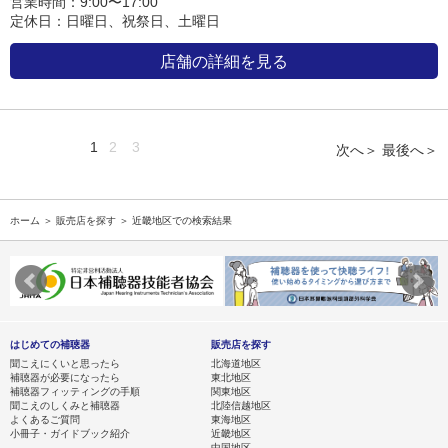
営業時間：9:00〜17:00
定休日：日曜日、祝祭日、土曜日
店舗の詳細を見る
1
2
3
次へ＞
最後へ＞
ホーム
＞
販売店を探す
＞ 近畿地区での検索結果
はじめての補聴器
販売店を探す
聞こえにくいと思ったら
北海道地区
補聴器が必要になったら
東北地区
補聴器フィッティングの手順
関東地区
聞こえのしくみと補聴器
北陸信越地区
よくあるご質問
東海地区
小冊子・ガイドブック紹介
近畿地区
中国地区