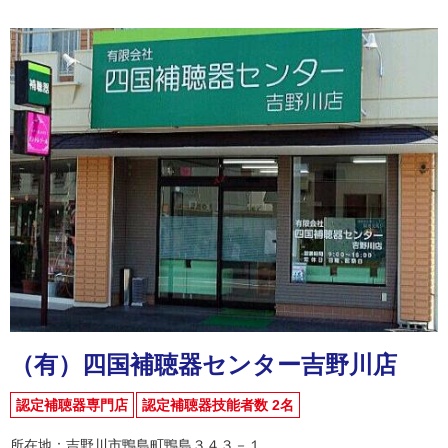
（有）四国補聴器センター吉野川店
認定補聴器専門店
認定補聴器技能者数 2名
所在地：吉野川市鴨島町鴨島３４３－１