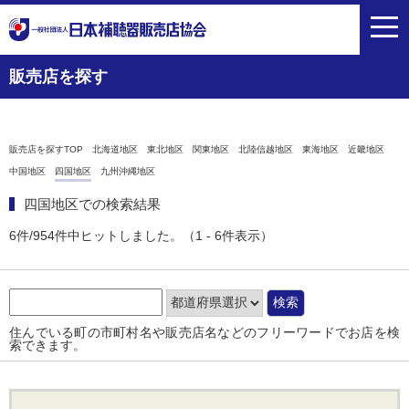
toggl
navig
販売店を探す
販売店を探すTOP
北海道地区
東北地区
関東地区
北陸信越地区
東海地区
近畿地区
中国地区
四国地区
九州沖縄地区
四国地区での検索結果
6件/954件中ヒットしました。（1 - 6件表示）
住んでいる町の市町村名や販売店名などのフリーワードでお店を検
索できます。