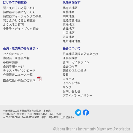
はじめての補聴器
販売店を探す
聞こえにくいと思ったら
北海道地区
補聴器が必要になったら
東北地区
補聴器フィッティングの手順
関東地区
聞こえのしくみと補聴器
北陸信越地区
よくあるご質問
東海地区
小冊子・ガイドブック紹介
近畿地区
中国地区
四国地区
九州沖縄地区
会員・販売店のみなさまへ
協会について
ご入会について
日本補聴器販売店協会とは
講習会・研修会情報
理事長挨拶
各種申請書
会則・ガイドライン
会員専用ページ
協会の沿革
テキスト等ダウンロード
関連団体との連携
会員限定ニュース一覧
役員
ニュース
協会取扱い商品のご案内
イベント情報
リンク
お問い合わせ
プライバシーポリシー
一般社団法人日本補聴器販売店協会 事務局
〒101-0047 東京都千代田区内神田2-11-1 島田ビル6F
tel:03-3258-5964 fax:03-3258-9033（平日：9時~17時、土日祝休み）