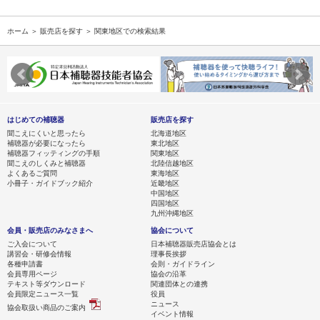
ホーム
＞
販売店を探す
＞ 関東地区での検索結果
はじめての補聴器
販売店を探す
聞こえにくいと思ったら
北海道地区
補聴器が必要になったら
東北地区
補聴器フィッティングの手順
関東地区
聞こえのしくみと補聴器
北陸信越地区
よくあるご質問
東海地区
小冊子・ガイドブック紹介
近畿地区
中国地区
四国地区
九州沖縄地区
会員・販売店のみなさまへ
協会について
ご入会について
日本補聴器販売店協会とは
講習会・研修会情報
理事長挨拶
各種申請書
会則・ガイドライン
会員専用ページ
協会の沿革
テキスト等ダウンロード
関連団体との連携
会員限定ニュース一覧
役員
ニュース
協会取扱い商品のご案内
イベント情報