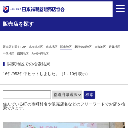
toggl
navig
販売店を探す
販売店を探すTOP
北海道地区
東北地区
関東地区
北陸信越地区
東海地区
近畿地区
中国地区
四国地区
九州沖縄地区
関東地区での検索結果
16件/953件中ヒットしました。（1 - 10件表示）
住んでいる町の市町村名や販売店名などのフリーワードでお店を検
索できます。