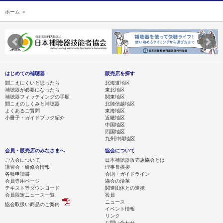
ホーム ＞
はじめての補聴器
販売店を探す
聞こえにくいと思ったら
北海道地区
補聴器が必要になったら
東北地区
補聴器フィッティングの手順
関東地区
聞こえのしくみと補聴器
北陸信越地区
よくあるご質問
東海地区
小冊子・ガイドブック紹介
近畿地区
中国地区
四国地区
九州沖縄地区
会員・販売店のみなさまへ
協会について
ご入会について
日本補聴器販売店協会とは
講習会・研修会情報
理事長挨拶
各種申請書
会則・ガイドライン
会員専用ページ
協会の沿革
テキスト等ダウンロード
関連団体との連携
会員限定ニュース一覧
役員
ニュース
協会取扱い商品のご案内
イベント情報
リンク
お問い合わせ