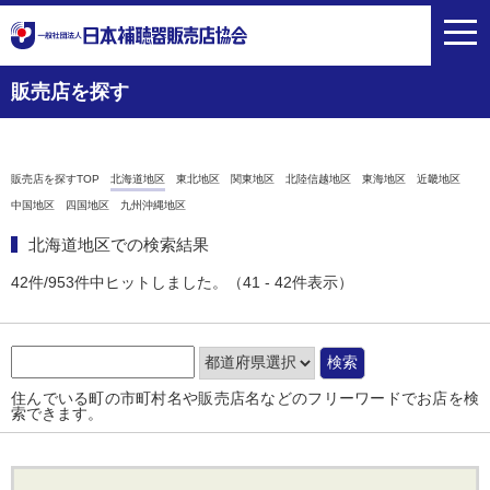
toggl
navig
販売店を探す
販売店を探すTOP
北海道地区
東北地区
関東地区
北陸信越地区
東海地区
近畿地区
中国地区
四国地区
九州沖縄地区
北海道地区での検索結果
42件/953件中ヒットしました。（41 - 42件表示）
住んでいる町の市町村名や販売店名などのフリーワードでお店を検
索できます。