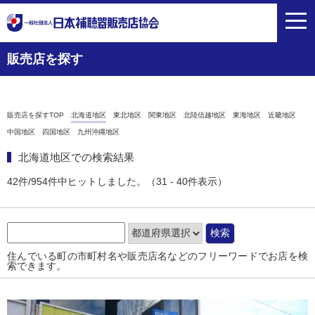
toggl
navig
販売店を探す
販売店を探すTOP
北海道地区
東北地区
関東地区
北陸信越地区
東海地区
近畿地区
中国地区
四国地区
九州沖縄地区
北海道地区での検索結果
42件/954件中ヒットしました。（31 - 40件表示）
住んでいる町の市町村名や販売店名などのフリーワードでお店を検
索できます。