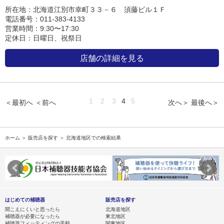
所在地：北海道江別市幸町３３－６ 須藤ビル１Ｆ
電話番号：011-383-4133
営業時間：9:30〜17:30
定休日：日曜日、祝祭日
店舗の詳細を見る
1
2
3
4
5
＜最初へ
＜前へ
次へ＞
最後へ＞
ホーム
＞
販売店を探す
＞ 北海道地区での検索結果
はじめての補聴器
販売店を探す
聞こえにくいと思ったら
北海道地区
補聴器が必要になったら
東北地区
補聴器フィッティングの手順
関東地区